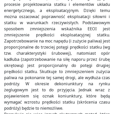
procesie projektowania statku i elementów układu
energetycznego, a eksploatacyjnym. Dzięki temu
można oszacować poprawność eksploatacji siłowni i
statku w warunkach rzeczywistych. Podstawowym
sposobem zmniejszenia wskaźnika EEOI jest
zmniejszenie prędkości eksploatacyjnej statku.
Zapotrzebowanie na moc napędu (i zużycie paliwa) jest
proporcjonalne do trzeciej potęgi prędkości statku (wg
tzw. charakterystyki śrubowej), natomiast opór
kadłuba (zapotrzebowanie na siłę naporu przez śrubę
okrętową) jest proporcjonalny do potęgi drugiej
prędkości statku. Skutkuje to zmniejszeniem zużycia
paliwa na pokonanie tej samej drogi, ale wydłuża czas
podróży. W okresie dekoniunktury na rynku
żeglugowym jest to do przyjęcia. Jednak wraz z
pojawieniem się oznak koniunktury, które będą
wymagać wzrostu prędkości statku (skrócenia czasu
podróży) będzie to niemożliwe.